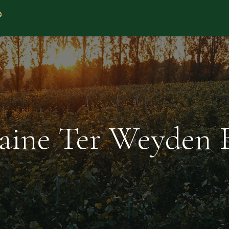
Startseite
Weine
Weingut
Kaufen
ine Ter Weyden 