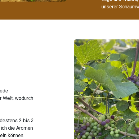
unserer Schaumwe
hode
er Welt, wodurch
destens 2 bis 3
 sich die Aromen
eln können.