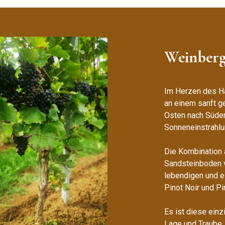
Weinberg
Im Herzen des Ha
an einem sanft g
Osten nach Süden
Sonneneinstrahlu
Die Kombination 
Sandsteinboden v
lebendigen und e
Pinot Noir und P
Es ist diese ein
Lage und Traube, 