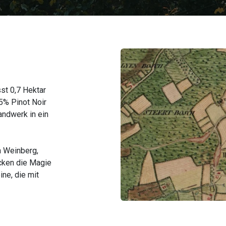
t 0,7 Hektar
5% Pinot Noir
andwerk in ein
n Weinberg,
cken die Magie
ne, die mit