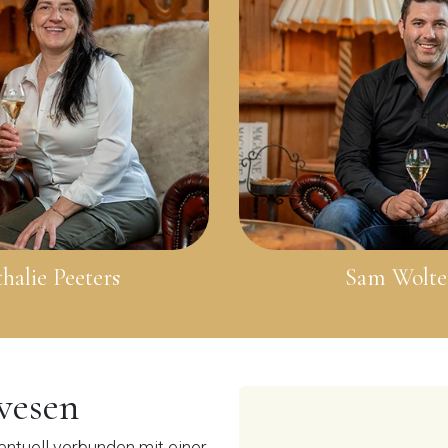
halie Peeters
Sam Wolte
wesen
ntuell verbunden mit einer